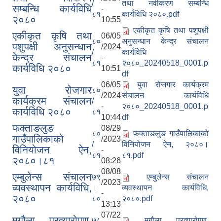
/
तथा नवीकरण सम्बन्धि
सम्बन्धि कार्यविधि
-
८१
कार्यविधि २०८०.pdf
२०८०
10:55
एकीकृत कृषि तथा पशुपक्षी
एकीकृत कृषि तथा
06/05
८०
अनुसन्धान केन्द्र संचालन
पशुपक्षी अनुसन्धान
/2024
/
कार्यविधि
केन्द्र संचालन
-
८१
२०८०_20240518_0001.p
कार्यविधि २०८०
10:51
df
06/05
युवा रोजगार कार्यक्रम
युवा रोजगार
८०
/2024
संचालन कार्यविधि
कार्यक्रम संचालन
/
-
२०८०_20240518_0001.p
कार्यविधि २०८०
८१
10:44
df
फक्ताङलुङ
08/29
८०
फक्ताङलुङ गाउँपालिकाको
गाउँपालिकाको
/2023
/
विनियोजन ऐन, २०८०।
विनियोजन ऐन,
-
८१
८१.pdf
२०८०।८१
08:26
08/08
एम्बुलेन्स संचालन
७९
एम्बुलेन्स संचालन
/2023
व्यवस्थापन कार्यविधि,
।
व्यवस्थापन कार्यविधि,
-
२०८०
८०
२०८०.pdf
13:13
07/22
मृगौला प्रत्यारोपण,
७८
मृगौला प्रत्यारोपण,