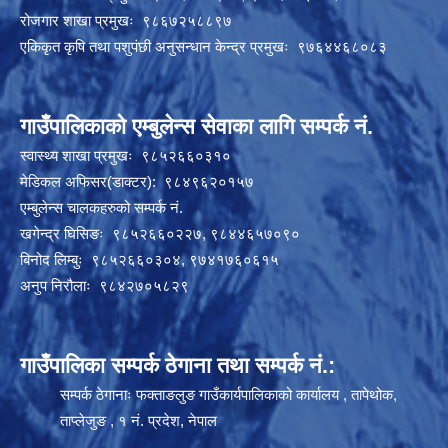
रोजगार शाखा प्रमुखः ९८६७२५८८९७
एकिकृत कृषि तथा पशुपंछी अनुसन्धान केन्द्र प्रमुखः ९७६४४६८०८३
गाउँपालिकाको एम्बुलेन्स सेवाका लागि सम्पर्क नं.
स्वास्थ्य शाखा प्रमुखः ९८५२६६०३१०
मेडिकल अफिसर(डाक्टर): ९८४९६२०१५७
एम्बुलेन्स चालकहरुको सम्पर्क नं.
खगेन्द्र घिसिङः ९८५२६६०२२७, ९८४४६५७०९०
बिनोद लिम्बुः ९८५२६६०३०४, ९७४१७६०६१५
अनुप निरौलाः ९८४२७०५८२९
गाउँपालिका सम्पर्क ठेगाना तथा सम्पर्क नं.:
सम्पर्क ठेगानाः फक्ताङलुङ गाउँकार्यपालिकाको कार्यालय , तापेथोक,
ताप्लेजुङ , १ नं. प्रदेश, नेपाल