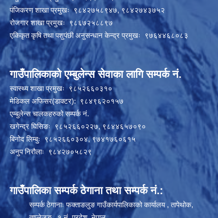
पंजिकरण शाखा प्रमुखः ९८४२७५८९४७, ९८४२७४३७५२
रोजगार शाखा प्रमुखः ९८६७२५८८९७
एकिकृत कृषि तथा पशुपंछी अनुसन्धान केन्द्र प्रमुखः ९७६४४६८०८३
गाउँपालिकाको एम्बुलेन्स सेवाका लागि सम्पर्क नं.
स्वास्थ्य शाखा प्रमुखः ९८५२६६०३१०
मेडिकल अफिसर(डाक्टर): ९८४९६२०१५७
एम्बुलेन्स चालकहरुको सम्पर्क नं.
खगेन्द्र घिसिङः ९८५२६६०२२७, ९८४४६५७०९०
बिनोद लिम्बुः ९८५२६६०३०४, ९७४१७६०६१५
अनुप निरौलाः ९८४२७०५८२९
गाउँपालिका सम्पर्क ठेगाना तथा सम्पर्क नं.:
सम्पर्क ठेगानाः फक्ताङलुङ गाउँकार्यपालिकाको कार्यालय , तापेथोक,
ताप्लेजुङ , १ नं. प्रदेश, नेपाल