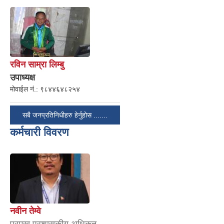
रविन साम्रा लिम्बु
उपाध्यक्ष
मोवाईल नं.:
९८४४६४८२५४
सबै जनप्रतिनिधीहरु हेर्नुहोस .......
कर्मचारी विवरण
नवीन तेम्वे