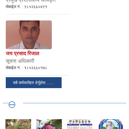
प्रमुख प्रशासकीय अधिकृत
मोबाईल नं. :
९८५२६६०४९१
जय प्रसाद रिजाल
सूचना अधिकारी
मोबाईल नं. :
९८५२६६०१७८
सबै कर्मचारीहरु हेर्नुहोस .......