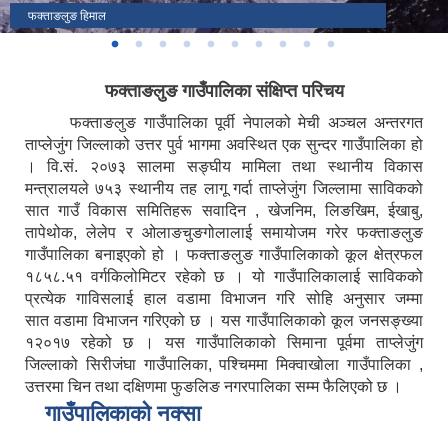
फक्ताङलुङ हिमाल
४७०० मीटरको उचाईमा अवस्थित २५०० मीटरको परिधिमा फैलिएको सिङ्जेमा ताल
याङ्मामा रहेको सुन्दर छेर्चेन ताल
पर्यटकिय घुन्सा बस्ती
हिँउले ढकमक्क सिङ्जेमा ताल
मुकुमलुङ(पाथिभरा)
अध्यक्ष र जनप्रतिनिधिहरु बिच अन्तरक्रिया पछि सामुहिक तस्विर।
४२०० मी को उचाईमा फक्ताङलुङ याङ्मा वस्ती
फक्ताङलुङ गाउँपालिकाको निर्माणाधिन प्रशासकीय भवन
फक्ताङलुङ गाउँपालिकाद्धारा उत्पादित जैविक झोल मल
फक्ताङलुङ गाउँपालिका संक्षिप्त परिचय
फक्ताङलुङ गाउँपालिका पूर्वी नेपालको मेची अञ्चल अन्तरगत
ताप्लेजुंग जिल्लाको उत्तर पुर्व भागमा अवस्थित एक सुन्दर गाउँपालिका हो
। वि.सं. २०७३ सालमा सङ्घीय मामिला तथा स्थानीय विकास
मन्त्रालयले ७५३ स्थानीय तह लागू गर्दा ताप्लेजुंग जिल्लामा साविकको
सात गाउँ विकास समितिहरू सवादिन , खेजनिम, लिङखिम, ईखाबु,
तापेथोक, लेलेप र ओलाङचुङगोलालाई समायोजम गरेर फक्ताङलुङ
गाउँपालिका बनाइएको हो । फक्ताङलुङ गाउँपालिकाको कूल क्षेत्रफल
१८५८.५१ वर्गकिलोमिटर रहेको छ । यो गाउँपालिकालाई साविकको
प्रत्येक गाविसलाई हाल वडामा विभाजन गरि सोहि अनुसार जम्मा
सात वडामा विभाजन गरिएको छ । यस गाउँपालिकाको कूल जनसङ्ख्या
१२०१७ रहेको छ । यस गाउँपालिकाको सिमाना पूर्वमा ताप्लेजुंग
जिल्लाको सिरीजंघा गाउँपालिका, पश्चिममा मिक्वाखोला गाउँपालिका ,
उत्तरमा चिन तथा दक्षिणमा फुङलिङ नगरपालिका सम्म फैलिएको छ ।
गाउँपालिकाको नक्सा