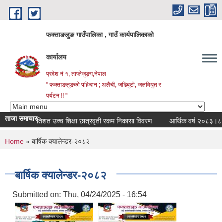
Skip to main content
फक्ताङलुङ गाउँपालिका , गाउँ कार्यपालिकाको
कार्यालय
प्रदेश नं १, ताप्लेजुङ्ग,नेपाल
" फक्ताङलुङको पहिचान ; अलैची, जडिबुटी, जलविधुत र
पर्यटन !! "
ताजा समाचार
सत प्रतिशत उच्च शिक्षा छात्रवृती रकम निकासा विवरण
आर्थिक वर्ष २०८३।८४ को वार
You are here
Home
» बार्षिक क्यालेन्डर-२०८२
बार्षिक क्यालेन्डर-२०८२
Submitted on:
Thu, 04/24/2025 - 16:54