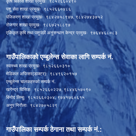
कृषि बिकास शाखा प्रमुखः ९८५२६६०४९०
पशु सेवा शाखा प्रमुखः ९८५२६६०४८६
पंजिकरण शाखा प्रमुखः ९८४२७५८९४७, ९८४२७४३७५२
रोजगार शाखा प्रमुखः ९८६७२५८८९७
एकिकृत कृषि तथा पशुपंछी अनुसन्धान केन्द्र प्रमुखः ९७६४४६८०८३
गाउँपालिकाको एम्बुलेन्स सेवाका लागि सम्पर्क नं.
स्वास्थ्य शाखा प्रमुखः ९८५२६६०३१०
मेडिकल अफिसर(डाक्टर): ९८४९६२०१५७
एम्बुलेन्स चालकहरुको सम्पर्क नं.
खगेन्द्र घिसिङः ९८५२६६०२२७, ९८४४६५७०९०
बिनोद लिम्बुः ९८५२६६०३०४, ९७४१७६०६१५
अनुप निरौलाः ९८४२७०५८२९
गाउँपालिका सम्पर्क ठेगाना तथा सम्पर्क नं.: