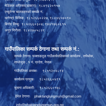
मेडिकल अफिसर(डाक्टर): ९८४९६२०१५७
एम्बुलेन्स चालकहरुको सम्पर्क नं.
खगेन्द्र घिसिङः ९८५२६६०२२७, ९८४४६५७०९०
बिनोद लिम्बुः ९८५२६६०३०४, ९७४१७६०६१५
अनुप निरौलाः ९८४२७०५८२९
गाउँपालिका सम्पर्क ठेगाना तथा सम्पर्क नं.:
सम्पर्क ठेगानाः फक्ताङलुङ गाउँकार्यपालिकाको कार्यालय , तापेथोक,
ताप्लेजुङ , १ नं. प्रदेश, नेपाल
गाउँपालिका अध्यक्षः ९८५१२०४८९४
कार्यालय प्रमुखः ९८५२६६०४९१
सूचना अधिकारीः ९८५२६६०१७८
ईमेल ठेगानाः
phaktanglungmun@gmail.com
info@phaktanglungmun.gov.np