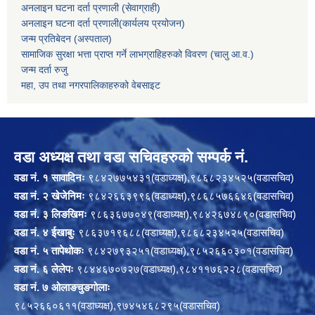
अनलाइन घटना दर्ता प्रणाली (सेवाग्राही)
अनलाइन घटना दर्ता प्रणाली(कार्यलय प्रयोजन)
जन्म प्रतिबेदन (अस्पताल)
सामाजिक सुरक्षा भत्ता प्राप्त गर्ने लाभग्राहिहरुको विवरण (चालु आ.व.)
जन्म दर्ता रुजु
महा, उप तथा नगरपालिकाहरुको वेबसाइट
वडा अध्यक्ष तथा वडा सचिवहरुको सम्पर्क नं.
वडा नं. १ सावादिनः
९८४२७७५४३१(वडाध्यक्ष),९८६८२३४५२५(वडासचिव)
वडा नं. २ खेजेनिमः
९८४२६६३९९६(वडाध्यक्ष),९८६८५७६६४६(वडासचिव)
वडा नं. ३ लिङखिमः
९८६३६७७०४९(वडाध्यक्ष),९८४२६७४८९०(वडासचिव)
वडा नं. ४ ईखाबुः
९८६३७१९६८८(वडाध्यक्ष),९८६८२३४५२५(वडासचिव)
वडा नं. ५ तापेथोकः
९८४२७९३२५१(वडाध्यक्ष),९८५२६६०३०१(वडासचिव)
वडा नं. ६ लेलेपः
९८४४६७०७२७(वडाध्यक्ष),९८४११७६२२८(वडासचिव)
वडा नं. ७ ओलाङचुङगोलाः
९८५२६६०६११(वडाध्यक्ष),९७४५४६८२९५(वडासचिव)