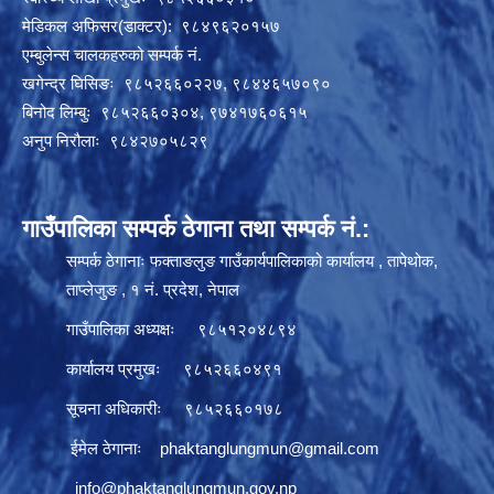
मेडिकल अफिसर(डाक्टर): ९८४९६२०१५७
एम्बुलेन्स चालकहरुको सम्पर्क नं.
खगेन्द्र घिसिङः ९८५२६६०२२७, ९८४४६५७०९०
बिनोद लिम्बुः ९८५२६६०३०४, ९७४१७६०६१५
अनुप निरौलाः ९८४२७०५८२९
गाउँपालिका सम्पर्क ठेगाना तथा सम्पर्क नं.:
सम्पर्क ठेगानाः फक्ताङलुङ गाउँकार्यपालिकाको कार्यालय , तापेथोक,
ताप्लेजुङ , १ नं. प्रदेश, नेपाल
गाउँपालिका अध्यक्षः ९८५१२०४८९४
कार्यालय प्रमुखः ९८५२६६०४९१
सूचना अधिकारीः ९८५२६६०१७८
ईमेल ठेगानाः
phaktanglungmun@gmail.com
info@phaktanglungmun.gov.np