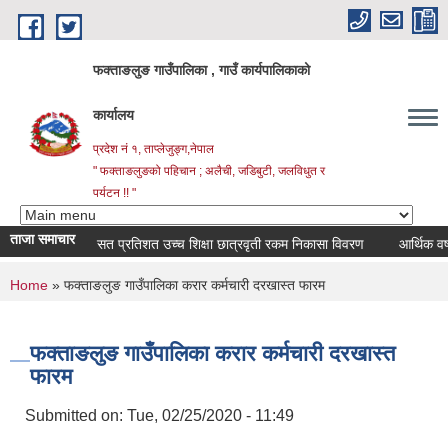
Skip to main content
फक्ताङलुङ गाउँपालिका , गाउँ कार्यपालिकाको
कार्यालय
प्रदेश नं १, ताप्लेजुङ्ग,नेपाल
" फक्ताङलुङको पहिचान ; अलैची, जडिबुटी, जलविधुत र
पर्यटन !! "
ताजा समाचार
सत प्रतिशत उच्च शिक्षा छात्रवृती रकम निकासा विवरण
आर्थिक वर्ष २०
You are here
Home
» फक्ताङलुङ गाउँपालिका करार कर्मचारी दरखास्त फारम
फक्ताङलुङ गाउँपालिका करार कर्मचारी दरखास्त
फारम
Submitted on:
Tue, 02/25/2020 - 11:49