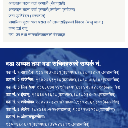
अनलाइन घटना दर्ता प्रणाली (सेवाग्राही)
अनलाइन घटना दर्ता प्रणाली(कार्यलय प्रयोजन)
जन्म प्रतिबेदन (अस्पताल)
सामाजिक सुरक्षा भत्ता प्राप्त गर्ने लाभग्राहिहरुको विवरण (चालु आ.व.)
जन्म दर्ता रुजु
महा, उप तथा नगरपालिकाहरुको वेबसाइट
वडा अध्यक्ष तथा वडा सचिवहरुको सम्पर्क नं.
वडा नं. १ सावादिनः
९८४२७७५४३१(वडाध्यक्ष),९८६८२३४५२५(वडासचिव)
वडा नं. २ खेजेनिमः
९८४२६६३९९६(वडाध्यक्ष),९८६८५७६६४६(वडासचिव)
वडा नं. ३ लिङखिमः
९८६३६७७०४९(वडाध्यक्ष),९८४२६७४८९०(वडासचिव)
वडा नं. ४ ईखाबुः
९८६३७१९६८८(वडाध्यक्ष),९८६८२३४५२५(वडासचिव)
वडा नं. ५ तापेथोकः
९८४२७९३२५१(वडाध्यक्ष),९८५२६६०३०१(वडासचिव)
वडा नं. ६ लेलेपः
९८४४६७०७२७(वडाध्यक्ष),९८४११७६२२८(वडासचिव)
वडा नं. ७ ओलाङचुङगोलाः
९८५२६६०६११(वडाध्यक्ष),९७४५४६८२९५(वडासचिव)