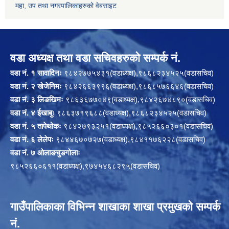
महा, उप तथा नगरपालिकाहरुको वेबसाइट
वडा अध्यक्ष तथा वडा सचिवहरुको सम्पर्क नं.
वडा नं. १ सावादिनः
९८४२७७५४३१(वडाध्यक्ष),९८६८२३४५२५(वडासचिव)
वडा नं. २ खेजेनिमः
९८४२६६३९९६(वडाध्यक्ष),९८६८५७६६४६(वडासचिव)
वडा नं. ३ लिङखिमः
९८६३६७७०४९(वडाध्यक्ष),९८४२६७४८९०(वडासचिव)
वडा नं. ४ ईखाबुः
९८६३७१९६८८(वडाध्यक्ष),९८६८२३४५२५(वडासचिव)
वडा नं. ५ तापेथोकः
९८४२७९३२५१(वडाध्यक्ष),९८५२६६०३०१(वडासचिव)
वडा नं. ६ लेलेपः
९८४४६७०७२७(वडाध्यक्ष),९८४११७६२२८(वडासचिव)
वडा नं. ७ ओलाङचुङगोलाः
९८५२६६०६११(वडाध्यक्ष),९७४५४६८२९५(वडासचिव)
गाउँपालिकाका विभिन्न शाखाका शाखा प्रमुखको सम्पर्क
नं.