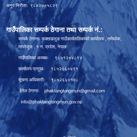
अनुप निरौलाः ९८४२७०५८२९
गाउँपालिका सम्पर्क ठेगाना तथा सम्पर्क नं.:
सम्पर्क ठेगानाः फक्ताङलुङ गाउँकार्यपालिकाको कार्यालय , तापेथोक,
ताप्लेजुङ , १ नं. प्रदेश, नेपाल
गाउँपालिका अध्यक्षः ९८५१२०४८९४
कार्यालय प्रमुखः ९८५२६६०४९१
सूचना अधिकारीः ९८५२६६०१७८
ईमेल ठेगानाः
phaktanglungmun@gmail.com
info@phaktanglungmun.gov.np