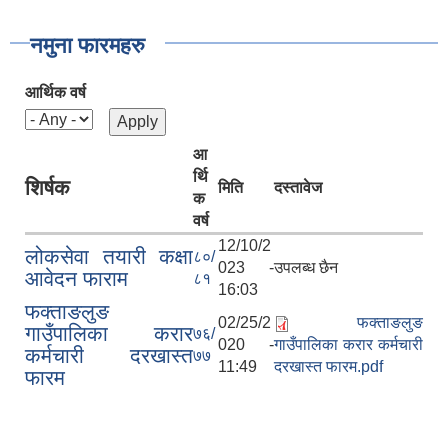
नमुना फारमहरु
आर्थिक वर्ष
आ
र्थि
शिर्षक
मिति
दस्तावेज
क
वर्ष
12/10/2
लोकसेवा तयारी कक्षा
८०/
023 -
उपलब्ध छैन
आवेदन फाराम
८१
16:03
फक्ताङलुङ
02/25/2
फक्ताङलुङ
गाउँपालिका करार
७६/
020 -
गाउँपालिका करार कर्मचारी
कर्मचारी दरखास्त
७७
11:49
दरखास्त फारम.pdf
फारम