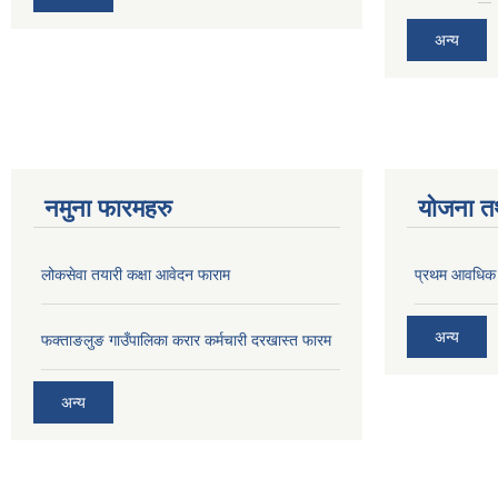
अन्य
नमुना फारमहरु
योजना त
लोकसेवा तयारी कक्षा आवेदन फाराम
प्रथम आवधिक
अन्य
फक्ताङलुङ गाउँपालिका करार कर्मचारी दरखास्त फारम
अन्य