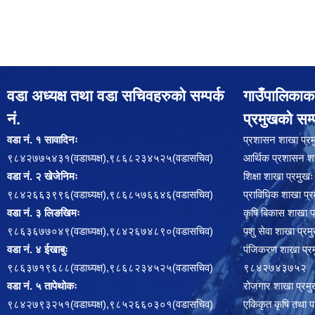
वडा अध्यक्ष तथा वडा सचिवहरुको सम्पर्क
गाउँपालिकाक
नं.
प्रमुखको सम्प
वडा नं. १ सावादिनः
प्रशासन शाखा प
९८४२७७५४३१(वडाध्यक्ष),९८६८२३४५२५(वडासचिव)
आर्थिक प्रशासन
वडा नं. २ खेजेनिमः
शिक्षा शाखा प्र
९८४२६६३९९६(वडाध्यक्ष),९८६८५७६६४६(वडासचिव)
प्राविधिक शाखा 
वडा नं. ३ लिङखिमः
कृषि बिकास शाख
९८६३६७७०४९(वडाध्यक्ष),९८४२६७४८९०(वडासचिव)
पशु सेवा शाखा प
वडा नं. ४ ईखाबुः
पंजिकरण शाखा प
९८६३७१९६८८(वडाध्यक्ष),९८६८२३४५२५(वडासचिव)
९८४२७४३७५२
वडा नं. ५ तापेथोकः
रोजगार शाखा प्
९८४२७९३२५१(वडाध्यक्ष),९८५२६६०३०१(वडासचिव)
एकिकृत कृषि तथा पश