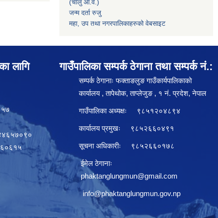
(चालु आ.व.)
जन्म दर्ता रुजु
महा, उप तथा नगरपालिकाहरुको वेबसाइट
ाका लागि
गाउँपालिका सम्पर्क ठेगाना तथा सम्पर्क नं.:
सम्पर्क ठेगानाः फक्ताङलुङ गाउँकार्यपालिकाको
कार्यालय , तापेथोक, ताप्लेजुङ , १ नं. प्रदेश, नेपाल
१५७
गाउँपालिका अध्यक्षः ९८५१२०४८९४
कार्यालय प्रमुखः ९८५२६६०४९१
८४४६५७०९०
सूचना अधिकारीः ९८५२६६०१७८
१७६०६१५
ईमेल ठेगानाः
phaktanglungmun@gmail.com
info@phaktanglungmun.gov.np