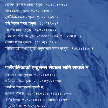
आर्थिक प्रशासन शाखा प्रमुखः ९८४२२८९१२६
शिक्षा शाखा प्रमुखः ९८५२६६०१७८
प्राविधिक शाखा प्रमुखः ९८५२६६०४८५
कृषि बिकास शाखा प्रमुखः ९८५२६६०४९०
पशु सेवा शाखा प्रमुखः ९८५२६६०४८६
पंजिकरण शाखा प्रमुखः ९८४२७५८९४७, ९८४२७४३७५२
रोजगार शाखा प्रमुखः ९८६७२५८८९७
एकिकृत कृषि तथा पशुपंछी अनुसन्धान केन्द्र प्रमुखः ९७६४४६८०८३
गाउँपालिकाको एम्बुलेन्स सेवाका लागि सम्पर्क नं.
स्वास्थ्य शाखा प्रमुखः ९८५२६६०३१०
मेडिकल अफिसर(डाक्टर): ९८४९६२०१५७
एम्बुलेन्स चालकहरुको सम्पर्क नं.
खगेन्द्र घिसिङः ९८५२६६०२२७, ९८४४६५७०९०
बिनोद लिम्बुः ९८५२६६०३०४, ९७४१७६०६१५
अनुप निरौलाः ९८४२७०५८२९