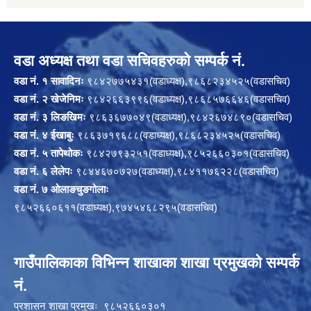
वडा अध्यक्ष तथा वडा सचिवहरुको सम्पर्क नं.
वडा नं. १ सावादिनः
९८४२७७५४३१(वडाध्यक्ष),९८६८२३४५२५(वडासचिव)
वडा नं. २ खेजेनिमः
९८४२६६३९९६(वडाध्यक्ष),९८६८५७६६४६(वडासचिव)
वडा नं. ३ लिङखिमः
९८६३६७७०४९(वडाध्यक्ष),९८४२६७४८९०(वडासचिव)
वडा नं. ४ ईखाबुः
९८६३७१९६८८(वडाध्यक्ष),९८६८२३४५२५(वडासचिव)
वडा नं. ५ तापेथोकः
९८४२७९३२५१(वडाध्यक्ष),९८५२६६०३०१(वडासचिव)
वडा नं. ६ लेलेपः
९८४४६७०७२७(वडाध्यक्ष),९८४११७६२२८(वडासचिव)
वडा नं. ७ ओलाङचुङगोलाः
९८५२६६०६११(वडाध्यक्ष),९७४५४६८२९५(वडासचिव)
गाउँपालिकाका विभिन्न शाखाका शाखा प्रमुखको सम्पर्क
नं.
प्रशासन शाखा प्रमुखः ९८५२६६०३०१