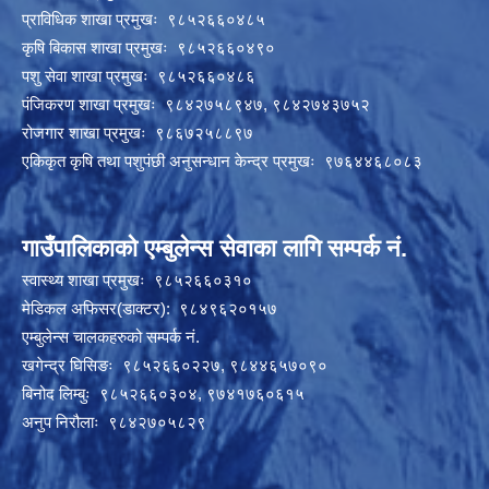
प्राविधिक शाखा प्रमुखः ९८५२६६०४८५
कृषि बिकास शाखा प्रमुखः ९८५२६६०४९०
पशु सेवा शाखा प्रमुखः ९८५२६६०४८६
पंजिकरण शाखा प्रमुखः ९८४२७५८९४७, ९८४२७४३७५२
रोजगार शाखा प्रमुखः ९८६७२५८८९७
एकिकृत कृषि तथा पशुपंछी अनुसन्धान केन्द्र प्रमुखः ९७६४४६८०८३
गाउँपालिकाको एम्बुलेन्स सेवाका लागि सम्पर्क नं.
स्वास्थ्य शाखा प्रमुखः ९८५२६६०३१०
मेडिकल अफिसर(डाक्टर): ९८४९६२०१५७
एम्बुलेन्स चालकहरुको सम्पर्क नं.
खगेन्द्र घिसिङः ९८५२६६०२२७, ९८४४६५७०९०
बिनोद लिम्बुः ९८५२६६०३०४, ९७४१७६०६१५
अनुप निरौलाः ९८४२७०५८२९