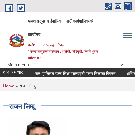
Skip to main content
फक्ताङलुङ गाउँपालिका , गाउँ कार्यपालिकाको
कार्यालय
प्रदेश नं १, ताप्लेजुङ्ग,नेपाल
" फक्ताङलुङको पहिचान ; अलैची, जडिबुटी, जलविधुत र
पर्यटन !! "
ताजा समाचार
सत प्रतिशत उच्च शिक्षा छात्रवृती रकम निकासा विवरण
आर्थिक वर्
You are here
Home
» राजन लिम्बु
राजन लिम्बु