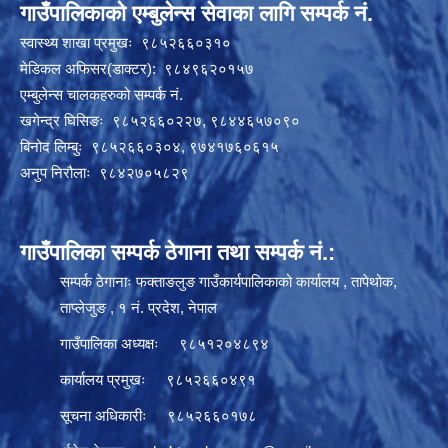
गाउँपालिकाको एम्बुलेन्स सेवाका लागि सम्पर्क नं.
स्वास्थ्य शाखा प्रमुखः ९८५२६६०३१०
मेडिकल अफिसर(डाक्टर): ९८४९६२०१५७
एम्बुलेन्स चालकहरुको सम्पर्क नं.
खगेन्द्र घिसिङः ९८५२६६०२२७, ९८४४६५७०९०
बिनोद लिम्बुः ९८५२६६०३०४, ९७४१७६०६१५
अनुप निरौलाः ९८४२७०५८२९
गाउँपालिका सम्पर्क ठेगाना तथा सम्पर्क नं.:
सम्पर्क ठेगानाः फक्ताङलुङ गाउँकार्यपालिकाको कार्यालय , तापेथोक,
ताप्लेजुङ , १ नं. प्रदेश, नेपाल
गाउँपालिका अध्यक्षः ९८५१२०४८९४
कार्यालय प्रमुखः ९८५२६६०४९१
सूचना अधिकारीः ९८५२६६०१७८