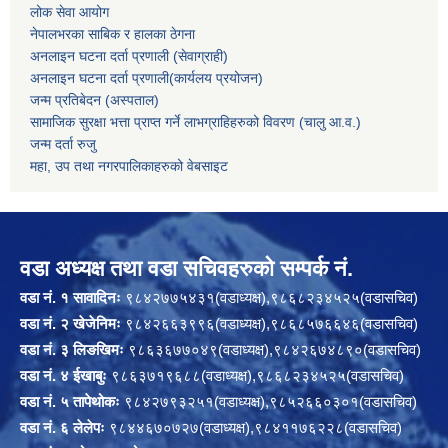
लोक सेवा आयोग
नेपालभरका साबिक र हालका ठेगना
अनलाइन घटना दर्ता प्रणाली (सेवाग्राही)
अनलाइन घटना दर्ता प्रणाली(कार्यलय प्रयोजन)
जन्म प्रतिबेदन (अस्पताल)
सामाजिक सुरक्षा भत्ता प्राप्त गर्ने लाभग्राहिहरुको विवरण (चालु आ.व.)
जन्म दर्ता रुजु
महा, उप तथा नगरपालिकाहरुको वेबसाइट
वडा अध्यक्ष तथा वडा सचिवहरुको सम्पर्क नं.
वडा नं. १ सावादिनः
९८४२७७५४३१(वडाध्यक्ष),९८६८२३४५२५(वडासचिव)
वडा नं. २ खेजेनिमः
९८४२६६३९९६(वडाध्यक्ष),९८६८५७६६४६(वडासचिव)
वडा नं. ३ लिङखिमः
९८६३६७७०४९(वडाध्यक्ष),९८४२६७४८९०(वडासचिव)
वडा नं. ४ ईखाबुः
९८६३७१९६८८(वडाध्यक्ष),९८६८२३४५२५(वडासचिव)
वडा नं. ५ तापेथोकः
९८४२७९३२५१(वडाध्यक्ष),९८५२६६०३०१(वडासचिव)
वडा नं. ६ लेलेपः
९८४४६७०७२७(वडाध्यक्ष),९८४११७६२२८(वडासचिव)