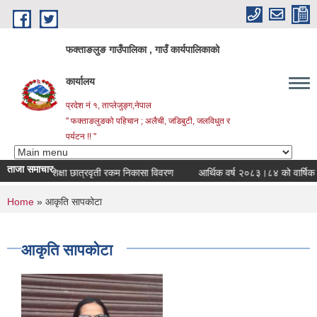
Skip to main content
फक्ताङलुङ गाउँपालिका , गाउँ कार्यपालिकाको
कार्यालय
प्रदेश नं १, ताप्लेजुङ्ग,नेपाल
" फक्ताङलुङको पहिचान ; अलैची, जडिबुटी, जलविधुत र
पर्यटन !! "
ताजा समाचार
त उच्च शिक्षा छात्रवृती रकम निकासा विवरण
आर्थिक वर्ष २०८३।८४ को वार्षिक नीति 
You are here
Home
» आकृति सापकोटा
आकृति सापकोटा