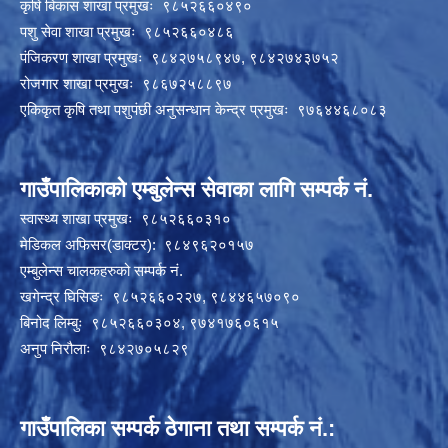
कृषि बिकास शाखा प्रमुखः ९८५२६६०४९०
पशु सेवा शाखा प्रमुखः ९८५२६६०४८६
पंजिकरण शाखा प्रमुखः ९८४२७५८९४७, ९८४२७४३७५२
रोजगार शाखा प्रमुखः ९८६७२५८८९७
एकिकृत कृषि तथा पशुपंछी अनुसन्धान केन्द्र प्रमुखः ९७६४४६८०८३
गाउँपालिकाको एम्बुलेन्स सेवाका लागि सम्पर्क नं.
स्वास्थ्य शाखा प्रमुखः ९८५२६६०३१०
मेडिकल अफिसर(डाक्टर): ९८४९६२०१५७
एम्बुलेन्स चालकहरुको सम्पर्क नं.
खगेन्द्र घिसिङः ९८५२६६०२२७, ९८४४६५७०९०
बिनोद लिम्बुः ९८५२६६०३०४, ९७४१७६०६१५
अनुप निरौलाः ९८४२७०५८२९
गाउँपालिका सम्पर्क ठेगाना तथा सम्पर्क नं.: