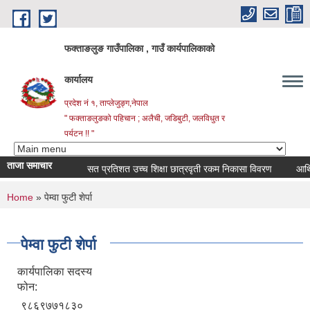
Skip to main content
फक्ताङलुङ गाउँपालिका , गाउँ कार्यपालिकाको
कार्यालय
प्रदेश नं १, ताप्लेजुङ्ग,नेपाल
" फक्ताङलुङको पहिचान ; अलैची, जडिबुटी, जलविधुत र
पर्यटन !! "
ताजा समाचार
सत प्रतिशत उच्च शिक्षा छात्रवृती रकम निकासा विवरण
आर्थिक व
You are here
Home
» पेम्वा फुटी शेर्पा
पेम्वा फुटी शेर्पा
कार्यपालिका सदस्य
फोन:
९८६९७७१८३०