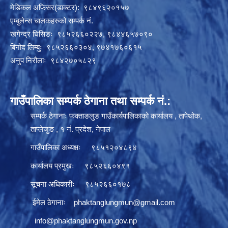
मेडिकल अफिसर(डाक्टर): ९८४९६२०१५७
एम्बुलेन्स चालकहरुको सम्पर्क नं.
खगेन्द्र घिसिङः ९८५२६६०२२७, ९८४४६५७०९०
बिनोद लिम्बुः ९८५२६६०३०४, ९७४१७६०६१५
अनुप निरौलाः ९८४२७०५८२९
गाउँपालिका सम्पर्क ठेगाना तथा सम्पर्क नं.:
सम्पर्क ठेगानाः फक्ताङलुङ गाउँकार्यपालिकाको कार्यालय , तापेथोक,
ताप्लेजुङ , १ नं. प्रदेश, नेपाल
गाउँपालिका अध्यक्षः ९८५१२०४८९४
कार्यालय प्रमुखः ९८५२६६०४९१
सूचना अधिकारीः ९८५२६६०१७८
ईमेल ठेगानाः
phaktanglungmun@gmail.com
info@phaktanglungmun.gov.np