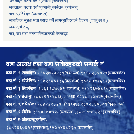
अनलाइन घटना दर्ता प्रणाली (सेवाग्राही)
अनलाइन घटना दर्ता प्रणाली(कार्यलय प्रयोजन)
जन्म प्रतिबेदन (अस्पताल)
सामाजिक सुरक्षा भत्ता प्राप्त गर्ने लाभग्राहिहरुको विवरण (चालु आ.व.)
जन्म दर्ता रुजु
महा, उप तथा नगरपालिकाहरुको वेबसाइट
वडा अध्यक्ष तथा वडा सचिवहरुको सम्पर्क नं.
वडा नं. १ सावादिनः
९८४२७७५४३१(वडाध्यक्ष),९८६८२३४५२५(वडासचिव)
वडा नं. २ खेजेनिमः
९८४२६६३९९६(वडाध्यक्ष),९८६८५७६६४६(वडासचिव)
वडा नं. ३ लिङखिमः
९८६३६७७०४९(वडाध्यक्ष),९८४२६७४८९०(वडासचिव)
वडा नं. ४ ईखाबुः
९८६३७१९६८८(वडाध्यक्ष),९८६८२३४५२५(वडासचिव)
वडा नं. ५ तापेथोकः
९८४२७९३२५१(वडाध्यक्ष),९८५२६६०३०१(वडासचिव)
वडा नं. ६ लेलेपः
९८४४६७०७२७(वडाध्यक्ष),९८४११७६२२८(वडासचिव)
वडा नं. ७ ओलाङचुङगोलाः
९८५२६६०६११(वडाध्यक्ष),९७४५४६८२९५(वडासचिव)