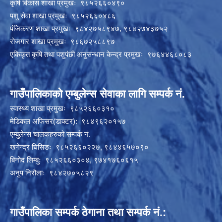
कृषि बिकास शाखा प्रमुखः ९८५२६६०४९०
पशु सेवा शाखा प्रमुखः ९८५२६६०४८६
पंजिकरण शाखा प्रमुखः ९८४२७५८९४७, ९८४२७४३७५२
रोजगार शाखा प्रमुखः ९८६७२५८८९७
एकिकृत कृषि तथा पशुपंछी अनुसन्धान केन्द्र प्रमुखः ९७६४४६८०८३
गाउँपालिकाको एम्बुलेन्स सेवाका लागि सम्पर्क नं.
स्वास्थ्य शाखा प्रमुखः ९८५२६६०३१०
मेडिकल अफिसर(डाक्टर): ९८४९६२०१५७
एम्बुलेन्स चालकहरुको सम्पर्क नं.
खगेन्द्र घिसिङः ९८५२६६०२२७, ९८४४६५७०९०
बिनोद लिम्बुः ९८५२६६०३०४, ९७४१७६०६१५
अनुप निरौलाः ९८४२७०५८२९
गाउँपालिका सम्पर्क ठेगाना तथा सम्पर्क नं.: