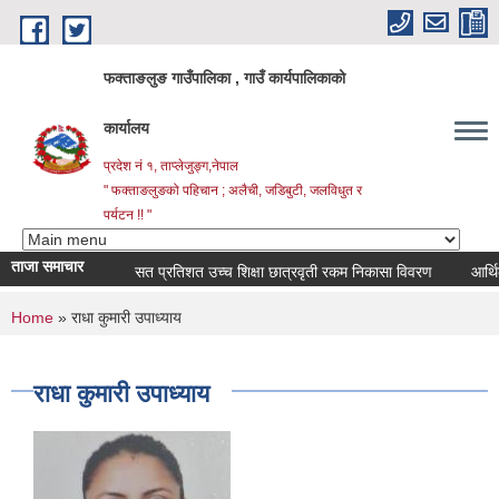
Skip to main content
फक्ताङलुङ गाउँपालिका , गाउँ कार्यपालिकाको
कार्यालय
प्रदेश नं १, ताप्लेजुङ्ग,नेपाल
" फक्ताङलुङको पहिचान ; अलैची, जडिबुटी, जलविधुत र
पर्यटन !! "
ताजा समाचार
सत प्रतिशत उच्च शिक्षा छात्रवृती रकम निकासा विवरण
आर्थिक वर
You are here
Home
» राधा कुमारी उपाध्याय
राधा कुमारी उपाध्याय