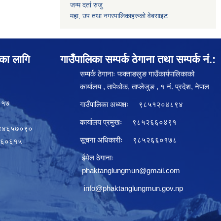
जन्म दर्ता रुजु
महा, उप तथा नगरपालिकाहरुको वेबसाइट
ाका लागि
गाउँपालिका सम्पर्क ठेगाना तथा सम्पर्क नं.:
सम्पर्क ठेगानाः फक्ताङलुङ गाउँकार्यपालिकाको
कार्यालय , तापेथोक, ताप्लेजुङ , १ नं. प्रदेश, नेपाल
१५७
गाउँपालिका अध्यक्षः ९८५१२०४८९४
कार्यालय प्रमुखः ९८५२६६०४९१
८४४६५७०९०
सूचना अधिकारीः ९८५२६६०१७८
१७६०६१५
ईमेल ठेगानाः
phaktanglungmun@gmail.com
info@phaktanglungmun.gov.np