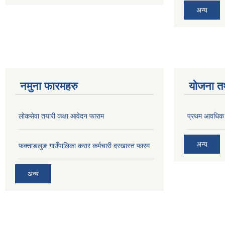
अन्य
नमुना फारमहरु
योजना त
लोकसेवा तयारी कक्षा आवेदन फाराम
प्रथम आवधिक
अन्य
फक्ताङलुङ गाउँपालिका करार कर्मचारी दरखास्त फारम
अन्य