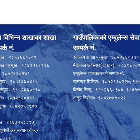
ा विभिन्न शाखाका शाखा
गाउँपालिकाको एम्बुलेन्स सेव
र्क नं.
सम्पर्क नं.
्रमुखः ९८५२६६०३०१
स्वास्थ्य शाखा प्रमुखः ९८५२६६०३१०
 शाखा प्रमुखः ९८४२२८९१२६
मेडिकल अफिसर(डाक्टर): ९८४९६२०
मुखः ९८५२६६०१७८
एम्बुलेन्स चालकहरुको सम्पर्क नं.
प्रमुखः ९८५२६६०४८५
खगेन्द्र घिसिङः ९८५२६६०२२७, ९
ा प्रमुखः ९८५२६६०४९०
बिनोद लिम्बुः ९८५२६६०३०४, ९७४
्रमुखः ९८५२६६०४८६
अनुप निरौलाः ९८४२७०५८२९
्रमुखः ९८४२७५८९४७,
रमुखः ९८६७२५८८९७
ुपंछी अनुसन्धान केन्द्र
६८०८३