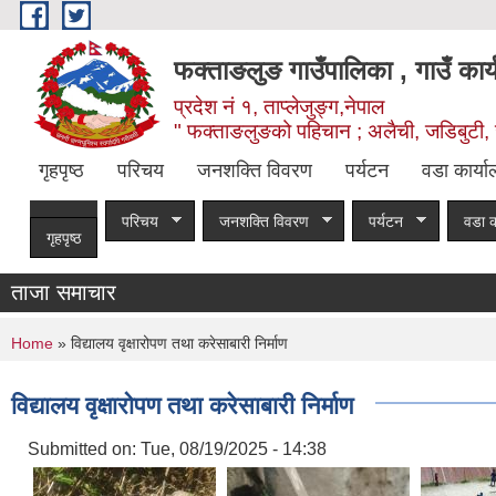
Skip to main content
फक्ताङलुङ गाउँपालिका , गाउँ कार्
प्रदेश नं १, ताप्लेजुङ्ग,नेपाल
" फक्ताङलुङको पहिचान ; अलैची, जडिबुटी, 
गृहपृष्ठ
परिचय
जनशक्ति विवरण
पर्यटन
वडा कार्य
परिचय
जनशक्ति विवरण
पर्यटन
वडा क
गृहपृष्ठ
ताजा समाचार
You are here
Home
» विद्यालय वृक्षारोपण तथा करेसाबारी निर्माण
विद्यालय वृक्षारोपण तथा करेसाबारी निर्माण
Submitted on:
Tue, 08/19/2025 - 14:38