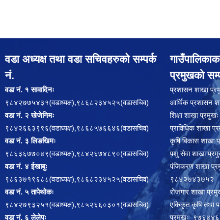
वडा अध्यक्ष तथा वडा सचिवहरुको सम्पर्क
गाउँपालिकाक
नं.
प्रमुखको सम्प
वडा नं. १ सावादिनः
प्रशासन शाखा प
९८४२७७५४३१(वडाध्यक्ष),९८६८२३४५२५(वडासचिव)
आर्थिक प्रशासन
वडा नं. २ खेजेनिमः
शिक्षा शाखा प्र
९८४२६६३९९६(वडाध्यक्ष),९८६८५७६६४६(वडासचिव)
प्राविधिक शाखा 
वडा नं. ३ लिङखिमः
कृषि बिकास शाख
९८६३६७७०४९(वडाध्यक्ष),९८४२६७४८९०(वडासचिव)
पशु सेवा शाखा प
वडा नं. ४ ईखाबुः
पंजिकरण शाखा प
९८६३७१९६८८(वडाध्यक्ष),९८६८२३४५२५(वडासचिव)
९८४२७४३७५२
वडा नं. ५ तापेथोकः
रोजगार शाखा प्
९८४२७९३२५१(वडाध्यक्ष),९८५२६६०३०१(वडासचिव)
एकिकृत कृषि तथा पश
वडा नं. ६ लेलेपः
प्रमुखः ९७६४४