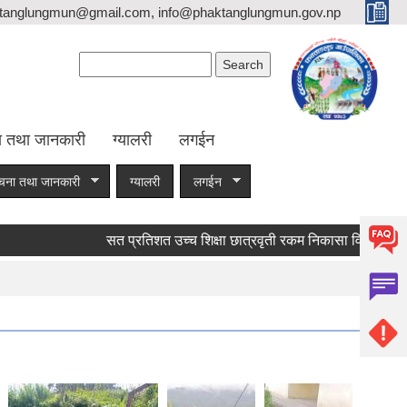
tanglungmun@gmail.com, info@phaktanglungmun.gov.np
Search form
Search
ा तथा जानकारी
ग्यालरी
लगईन
चना तथा जानकारी
ग्यालरी
लगईन
सत प्रतिशत उच्च शिक्षा छात्रवृती रकम निकासा विवरण
आर्थि