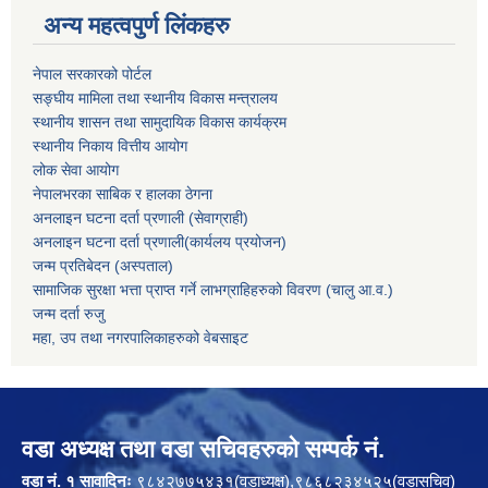
अन्य महत्वपुर्ण लिंकहरु
नेपाल सरकारको पोर्टल
सङ्घीय मामिला तथा स्थानीय विकास मन्त्रालय
स्थानीय शासन तथा सामुदायिक विकास कार्यक्रम
स्थानीय निकाय वित्तीय आयोग
लोक सेवा आयोग
नेपालभरका साबिक र हालका ठेगना
अनलाइन घटना दर्ता प्रणाली (सेवाग्राही)
अनलाइन घटना दर्ता प्रणाली(कार्यलय प्रयोजन)
जन्म प्रतिबेदन (अस्पताल)
सामाजिक सुरक्षा भत्ता प्राप्त गर्ने लाभग्राहिहरुको विवरण (चालु आ.व.)
जन्म दर्ता रुजु
महा, उप तथा नगरपालिकाहरुको वेबसाइट
वडा अध्यक्ष तथा वडा सचिवहरुको सम्पर्क नं.
वडा नं. १ सावादिनः
९८४२७७५४३१(वडाध्यक्ष),९८६८२३४५२५(वडासचिव)