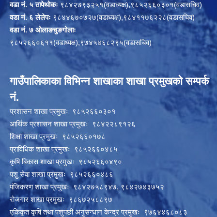
वडा नं. ५ तापेथोकः
९८४२७९३२५१(वडाध्यक्ष),९८५२६६०३०१(वडासचिव)
वडा नं. ६ लेलेपः
९८४४६७०७२७(वडाध्यक्ष),९८४११७६२२८(वडासचिव)
वडा नं. ७ ओलाङचुङगोलाः
९८५२६६०६११(वडाध्यक्ष),९७४५४६८२९५(वडासचिव)
गाउँपालिकाका विभिन्न शाखाका शाखा प्रमुखको सम्पर्क
नं.
प्रशासन शाखा प्रमुखः ९८५२६६०३०१
आर्थिक प्रशासन शाखा प्रमुखः ९८४२२८९१२६
शिक्षा शाखा प्रमुखः ९८५२६६०१७८
प्राविधिक शाखा प्रमुखः ९८५२६६०४८५
कृषि बिकास शाखा प्रमुखः ९८५२६६०४९०
पशु सेवा शाखा प्रमुखः ९८५२६६०४८६
पंजिकरण शाखा प्रमुखः ९८४२७५८९४७, ९८४२७४३७५२
रोजगार शाखा प्रमुखः ९८६७२५८८९७
एकिकृत कृषि तथा पशुपंछी अनुसन्धान केन्द्र प्रमुखः ९७६४४६८०८३