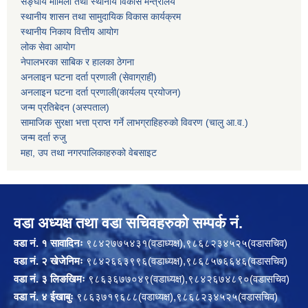
सङ्घीय मामिला तथा स्थानीय विकास मन्त्रालय
स्थानीय शासन तथा सामुदायिक विकास कार्यक्रम
स्थानीय निकाय वित्तीय आयोग
लोक सेवा आयोग
नेपालभरका साबिक र हालका ठेगना
अनलाइन घटना दर्ता प्रणाली (सेवाग्राही)
अनलाइन घटना दर्ता प्रणाली(कार्यलय प्रयोजन)
जन्म प्रतिबेदन (अस्पताल)
सामाजिक सुरक्षा भत्ता प्राप्त गर्ने लाभग्राहिहरुको विवरण (चालु आ.व.)
जन्म दर्ता रुजु
महा, उप तथा नगरपालिकाहरुको वेबसाइट
वडा अध्यक्ष तथा वडा सचिवहरुको सम्पर्क नं.
वडा नं. १ सावादिनः
९८४२७७५४३१(वडाध्यक्ष),९८६८२३४५२५(वडासचिव)
वडा नं. २ खेजेनिमः
९८४२६६३९९६(वडाध्यक्ष),९८६८५७६६४६(वडासचिव)
वडा नं. ३ लिङखिमः
९८६३६७७०४९(वडाध्यक्ष),९८४२६७४८९०(वडासचिव)
वडा नं. ४ ईखाबुः
९८६३७१९६८८(वडाध्यक्ष),९८६८२३४५२५(वडासचिव)