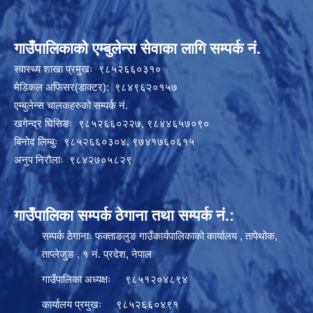
गाउँपालिकाको एम्बुलेन्स सेवाका लागि सम्पर्क नं.
स्वास्थ्य शाखा प्रमुखः ९८५२६६०३१०
मेडिकल अफिसर(डाक्टर): ९८४९६२०१५७
एम्बुलेन्स चालकहरुको सम्पर्क नं.
खगेन्द्र घिसिङः ९८५२६६०२२७, ९८४४६५७०९०
बिनोद लिम्बुः ९८५२६६०३०४, ९७४१७६०६१५
अनुप निरौलाः ९८४२७०५८२९
गाउँपालिका सम्पर्क ठेगाना तथा सम्पर्क नं.:
सम्पर्क ठेगानाः फक्ताङलुङ गाउँकार्यपालिकाको कार्यालय , तापेथोक,
ताप्लेजुङ , १ नं. प्रदेश, नेपाल
गाउँपालिका अध्यक्षः ९८५१२०४८९४
कार्यालय प्रमुखः ९८५२६६०४९१