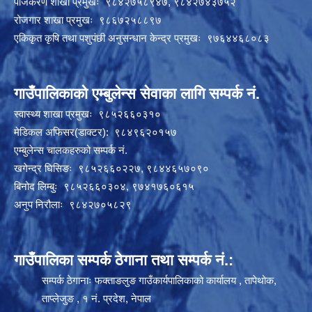
पंजिकरण शाखा प्रमुखः ९८४२७५८९४७, ९८४२७४३७५२
रोजगार शाखा प्रमुखः ९८६७२५८८९७
एकिकृत कृषि तथा पशुपंछी अनुसन्धान केन्द्र प्रमुखः ९७६४४६८०८३
गाउँपालिकाको एम्बुलेन्स सेवाका लागि सम्पर्क नं.
स्वास्थ्य शाखा प्रमुखः ९८५२६६०३१०
मेडिकल अफिसर(डाक्टर): ९८४९६२०१५७
एम्बुलेन्स चालकहरुको सम्पर्क नं.
खगेन्द्र घिसिङः ९८५२६६०२२७, ९८४४६५७०९०
बिनोद लिम्बुः ९८५२६६०३०४, ९७४१७६०६१५
अनुप निरौलाः ९८४२७०५८२९
गाउँपालिका सम्पर्क ठेगाना तथा सम्पर्क नं.:
सम्पर्क ठेगानाः फक्ताङलुङ गाउँकार्यपालिकाको कार्यालय , तापेथोक,
ताप्लेजुङ , १ नं. प्रदेश, नेपाल