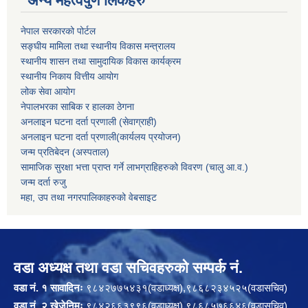
अन्य महत्वपुर्ण लिंकहरु
नेपाल सरकारको पोर्टल
सङ्घीय मामिला तथा स्थानीय विकास मन्त्रालय
स्थानीय शासन तथा सामुदायिक विकास कार्यक्रम
स्थानीय निकाय वित्तीय आयोग
लोक सेवा आयोग
नेपालभरका साबिक र हालका ठेगना
अनलाइन घटना दर्ता प्रणाली (सेवाग्राही)
अनलाइन घटना दर्ता प्रणाली(कार्यलय प्रयोजन)
जन्म प्रतिबेदन (अस्पताल)
सामाजिक सुरक्षा भत्ता प्राप्त गर्ने लाभग्राहिहरुको विवरण (चालु आ.व.)
जन्म दर्ता रुजु
महा, उप तथा नगरपालिकाहरुको वेबसाइट
वडा अध्यक्ष तथा वडा सचिवहरुको सम्पर्क नं.
वडा नं. १ सावादिनः
९८४२७७५४३१(वडाध्यक्ष),९८६८२३४५२५(वडासचिव)
वडा नं. २ खेजेनिमः
९८४२६६३९९६(वडाध्यक्ष),९८६८५७६६४६(वडासचिव)