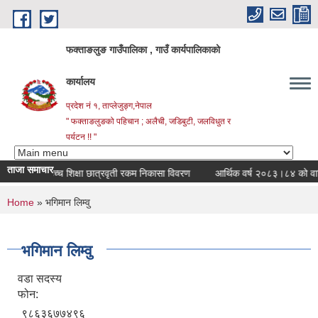
Skip to main content
फक्ताङलुङ गाउँपालिका , गाउँ कार्यपालिकाको
कार्यालय
प्रदेश नं १, ताप्लेजुङ्ग,नेपाल
" फक्ताङलुङको पहिचान ; अलैची, जडिबुटी, जलविधुत र
पर्यटन !! "
ताजा समाचार
्रतिशत उच्च शिक्षा छात्रवृती रकम निकासा विवरण
आर्थिक वर्ष २०८३।८४ को वार्षिक न
You are here
Home
» भगिमान लिम्वु
भगिमान लिम्वु
वडा सदस्य
फोन:
९८६३६७७४९६