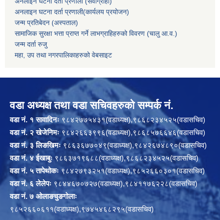
अनलाइन घटना दर्ता प्रणाली (सेवाग्राही)
अनलाइन घटना दर्ता प्रणाली(कार्यलय प्रयोजन)
जन्म प्रतिबेदन (अस्पताल)
सामाजिक सुरक्षा भत्ता प्राप्त गर्ने लाभग्राहिहरुको विवरण (चालु आ.व.)
जन्म दर्ता रुजु
महा, उप तथा नगरपालिकाहरुको वेबसाइट
वडा अध्यक्ष तथा वडा सचिवहरुको सम्पर्क नं.
वडा नं. १ सावादिनः
९८४२७७५४३१(वडाध्यक्ष),९८६८२३४५२५(वडासचिव)
वडा नं. २ खेजेनिमः
९८४२६६३९९६(वडाध्यक्ष),९८६८५७६६४६(वडासचिव)
वडा नं. ३ लिङखिमः
९८६३६७७०४९(वडाध्यक्ष),९८४२६७४८९०(वडासचिव)
वडा नं. ४ ईखाबुः
९८६३७१९६८८(वडाध्यक्ष),९८६८२३४५२५(वडासचिव)
वडा नं. ५ तापेथोकः
९८४२७९३२५१(वडाध्यक्ष),९८५२६६०३०१(वडासचिव)
वडा नं. ६ लेलेपः
९८४४६७०७२७(वडाध्यक्ष),९८४११७६२२८(वडासचिव)
वडा नं. ७ ओलाङचुङगोलाः
९८५२६६०६११(वडाध्यक्ष),९७४५४६८२९५(वडासचिव)