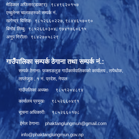
मेडिकल अफिसर(डाक्टर): ९८४९६२०१५७
एम्बुलेन्स चालकहरुको सम्पर्क नं.
खगेन्द्र घिसिङः ९८५२६६०२२७, ९८४४६५७०९०
बिनोद लिम्बुः ९८५२६६०३०४, ९७४१७६०६१५
अनुप निरौलाः ९८४२७०५८२९
गाउँपालिका सम्पर्क ठेगाना तथा सम्पर्क नं.:
सम्पर्क ठेगानाः फक्ताङलुङ गाउँकार्यपालिकाको कार्यालय , तापेथोक,
ताप्लेजुङ , १ नं. प्रदेश, नेपाल
गाउँपालिका अध्यक्षः ९८५१२०४८९४
कार्यालय प्रमुखः ९८५२६६०४९१
सूचना अधिकारीः ९८५२६६०१७८
ईमेल ठेगानाः
phaktanglungmun@gmail.com
info@phaktanglungmun.gov.np